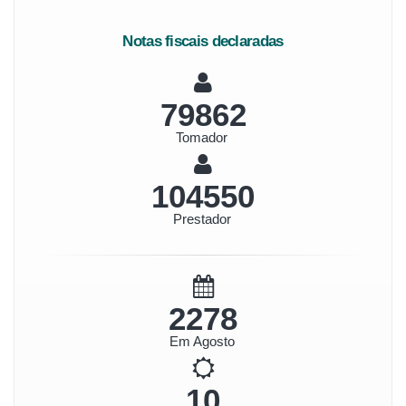
Notas fiscais declaradas
92148
Tomador
120635
Prestador
2628
Em Agosto
11