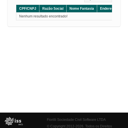
CPF/CNPJ
Razão Social
Nome Fantasia
Endereço
CE
Nenhum resultado encontrado!
Fiorilli Sociedade Civil Software LTDA
© Copyright 2012-2026. Todos os Direitos